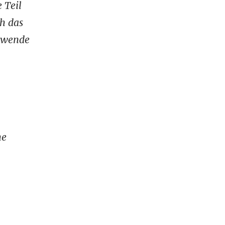
 Teil
ch das
eswende
he