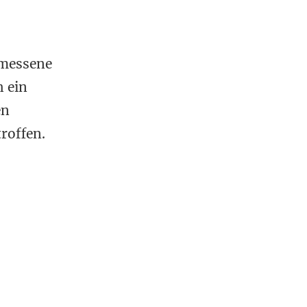
gemessene
h ein
en
roffen.